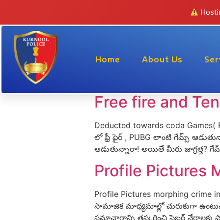
Hostin
Home
About Us
Ser
Author:
ITCO
Free fire and T
Deducted towards coda Games( Free 
లో ఫ్రీ ఫైర్ , PUBG లాంటి గేమ్స్ ఆడుత
ఆడుతున్నారా! అయితే మీరు జాగ్రత్త? గ
Profile Pictures
Profile Pictures morphing crime 
సామాజిక మాధ్యమాల్లో చురుకుగా ఉంటున్న
సమాచారాన్ని తస్కరించి సైబర్ నేరాలక