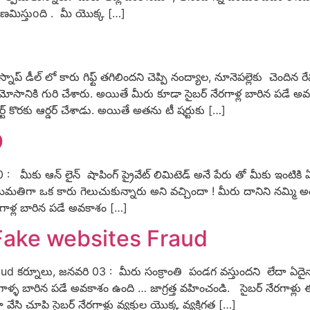
ణమిస్తుoది . మీ యొక్క […]
ప్ డీల్ లో కారు గిఫ్ట్ తగిలిందని చెప్పి నంద్యాల, నూనెపల్లెకు చెందిన రే
 మోసానికి గురి చేశారు. అయితే మీరు కూడా సైబర్ నేరగాళ్ల బారిన పడే అ
ట్ కొరకు ఆర్డర్ చేశాడు. అయితే అతను టీ షర్టుకు […]
D
కు ఆన్ లైన్ షాపింగ్ ప్రైవేట్ లిమిటెడ్ అనే పేరు తో మీకు ఇంటికి ఏదై
ుమతిగా ఒక కారు గెలుచుకున్నారు అని వచ్చిందా ! మీరు దానిని నమ్మి అం
ేరగాళ్ల బారిన పడే అవకాశం […]
Fake websites Fraud
 కర్నూలు, జనవరి 03 : మీరు సంక్రాంతి పండగ వస్తుందని లేదా ఏదైనా 
్ళ బారిన పడే అవకాశం ఉంది … జాగ్రత్త వహించండి. సైబర్ నేరగాళ్లు 
సి చూపి సైబర్ నేరగాళ్లు వ్యక్తుల యొక్క వ్యక్తిగత […]