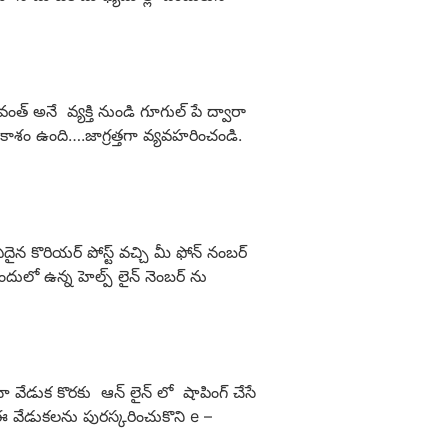
వంత్ అనే వ్యక్తి నుండి గూగుల్ పే ద్వారా
వకాశం ఉంది….జాగ్రత్తగా వ్యవహరించండి.
న కొరియర్ పోస్ట్ వచ్చి మీ ఫోన్ నంబర్
దులో ఉన్న హెల్ప్ లైన్ నెంబర్ ను
వేడుక కొరకు ఆన్ లైన్ లో షాపింగ్ చేసే
ఈ వేడుకలను పురస్కరించుకొని e –