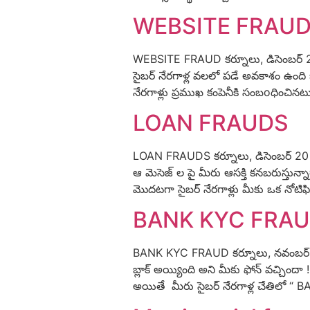
WEBSITE FRAU
WEBSITE FRAUD కర్నూలు, డిసెంబర్ 27 
సైబర్ నేరగాళ్ల వలలో పడే అవకాశం ఉంది 
నేరగాళ్లు ప్రముఖ కంపెనీకి సంబoధించినటు
LOAN FRAUDS
LOAN FRAUDS కర్నూలు, డిసెంబర్ 20 : మ
ఆ మెసెజ్ ల పై మీరు ఆసక్తి కనబరుస్తున
మొదటగా సైబర్ నేరగాళ్లు మీకు ఒక నోటి
BANK KYC FRA
BANK KYC FRAUD కర్నూలు, నవంబర్
బ్లాక్ అయ్యింది అని మీకు ఫోన్ వచ్చిం
అయితే మీరు సైబర్ నేరగాళ్ల చేతిలో