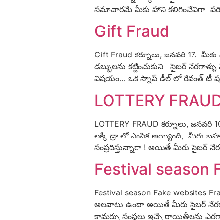
సమాచారమే మీకు హాని కలిగించేవిగా పరి
Gift Fraud
Gift Fraud కర్నూలు, జనవరి 17. మీకు స్నా
డబ్బులను కట్టించుకుని సైబర్ నేరగాళ్ళు
విషయం… ఒక స్నాప్ డీల్ లో రేవంత్ టీ షర్
LOTTERY FRAU
LOTTERY FRAUD కర్నూలు, జనవరి 10 : మీ
లక్కీ డ్రా లో ఎంపిక అయ్యింది, మీరు బహ
సంప్రదిస్తున్నారా ! అయితే మీరు సైబర్ న
Festival season 
Festival season Fake websites Fraud
అలవాటు ఉందా అయితే మీరు సైబర్ నేరగాళ
కామర్సు సంస్థలు ఇచ్చే రాయితీలను ఎరగా వే