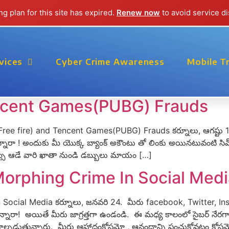
g plan for this site has expired.
Renew now
to avoid service di
vices
Cyber Crime Awareness
Mobile T
RE
encent Games(PUBG) Frauds
fire) and Tencent Games(PUBG) Frauds కర్నూలు, ఆగష్టు 14. మీ 
ున్నారా ! అందుకు మీ యొక్క బ్యాంక్ అకౌంటు తో లింకు అయినటువంటి సిమ్ 
ేమ్స్ ఆడే వారి ఖాతా నుండి డబ్బులు మాయం […]
 Morphing Crime In Social Med
in Social Media కర్నూలు, జనవరి 24. మీరు facebook, Twitter
ారా! అయితే మీరు జాగ్రత్తగా ఉండండి. ఈ మధ్య కాలంలో సైబర్ నేరగాళ్ల
ు పాల్పడుతున్నారు. మీరు ఆహ్లాదంకోసమో , ఆనందాన్ని పంచుకోవటం కోస