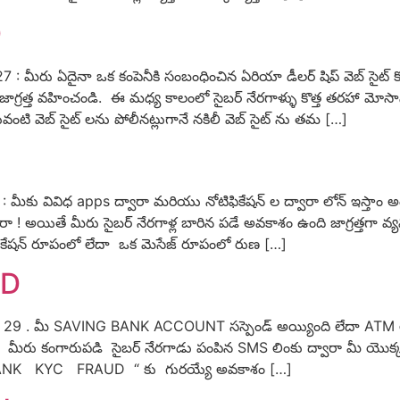
D
: మీరు ఏదైనా ఒక కంపెనీకి సంబంధించిన ఏరియా డీలర్ షిప్ వెబ్ సైట్
జాగ్రత్త వహించండి. ఈ మధ్య కాలంలో సైబర్ నేరగాళ్ళు కొత్త తరహా మోస
వంటి వెబ్ సైట్ లను పోలీనట్లుగానే నకిలీ వెబ్ సైట్ ను తమ […]
ీకు వివిధ apps ద్వారా మరియు నోటిఫికేషన్ ల ద్వారా లోన్ ఇస్తాం అం
్నారా ! అయితే మీరు సైబర్ నేరగాళ్ల బారిన పడే అవకాశం ఉంది జాగ్రత్త
ఫికేషన్ రూపంలో లేదా ఒక మెసేజ్ రూపంలో రుణ […]
UD
 29 . మీ SAVING BANK ACCOUNT సస్పెండ్ అయ్యింది లేదా AT
దా ! మీరు కంగారుపడి సైబర్ నేరగాడు పంపిన SMS లింకు ద్వారా మీ యొక్
 “ BANK KYC FRAUD “ కు గురయ్యే అవకాశం […]