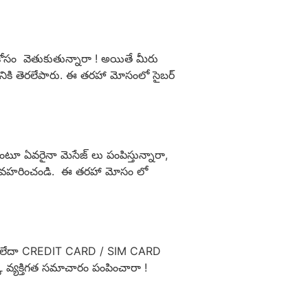
 కోసం వెతుకుతున్నారా ! అయితే మీరు
ానికి తెరలేపారు. ఈ తరహా మోసంలో సైబర్
టూ ఏవరైనా మెసేజ్ లు పంపిస్తున్నారా,
గా వ్యవహరించండి. ఈ తరహా మోసం లో
M లేదా CREDIT CARD / SIM CARD
క వ్యక్తిగత సమాచారం పంపించారా !