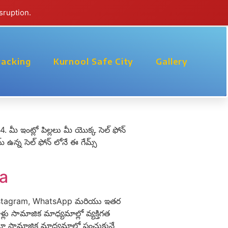
sruption.
racking
Kurnool Safe City
Gallery
ఇంట్లో పిల్లలు మీ యొక్క సెల్ ఫోన్
ఉన్న సెల్ ఫోన్ లోనే ఈ గేమ్స్
ia
, Instagram, WhatsApp మరియు ఇతర
ు సామాజిక మాధ్యమాల్లో వ్యక్తిగత
మో సామాజిక మాధ్యమాల్లో పంచుకునే