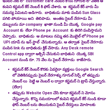
ఇంటర్ నెట్ లో customer care నెంబర్ కోసం గూగుల్ లో వెతికి ఆ
కంపెని కస్టమర్ కేర్ నెంబర్ కి ఫోన్ చేశారు. ఆ కస్టమర్ కేర్ వారు మీ
సమస్య ఏమిటని అడిగారు. బాధితుడు మాకు పంపిన
S
un
G
lass
పగిలి పోయాయి అని తెలిపాడు. అంతట సైబర్ నేరగాడు మీ
డబ్బులను మా
company
ఖాతా
నుండి మీ యొక్క
G
oogle
pay
Account
కు లేదా
P
hone
pe
Account
కు తిరిగి పంపిస్తామని
చెప్పాడు. బాధితుడు ఆ మాటలు నమ్మి తన మొబైల్ లో
Phone pe
UPI
యాప్ ను ఇన్ స్టాల్ చేసుకున్నాడు. ఆ తర్వాత సైబర్ నేరగాడు
పంపిన link ను బాధితుడు క్లిక్ చేసాడు.
Any Desk remote
Control app
ద్వారా ఆక్సిస్ చేసుకుని బాధితుని యొక్క
SBI
A
ccount నుండి రూ.
75
వేల ను సైబర్ నేరగాడు
కాజేసారు.
కస్టమర్ కేర్ నెంబర్ కొరకు ఏవరైనా వ్యక్తులు
Google Search
లో వెతికినప్పుడు సైబర్ నేరగాళ్ళు గూగుల్ సెర్చ్ లో తప్పుడు
నెంబర్ లు పెట్టి ఆ నెంబర్ ల ద్వారా కస్టమర్ ని ట్రాప్ చేస్తున్నారు.
(లేదా)
తప్పుడు
Website Open
చేసి కూడా కస్టమర్ ని మోసం
చేస్తున్నారు. కొన్ని సమయాలలో కంపెని కస్టమర్ కేర్ నుండి కూడా
ఫోన్ నెంబర్ లను తెలుసుకుని సైబర్ నేరస్తులు మోసాలకు