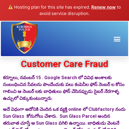
Hosting plan for this site has expired.
Renew now
to
avoid service disruption.
Customer Care Fraud
Customer Care Fraud
కర్నూలు, నవంబర్ 15
. Google Search
లో వివిధ అంశాలకు
సంబంధించిన సేవలను పొందేందుకు పలు కంపెనీల ఫోన్ నెంబర్ ల కోసం
గాలించి ఆ నెంబర్ లకు బాధితులు ఫోన్ చేసినప్పుడు సైబర్ నేరగాళ్ళ
ఉచ్చులో చిక్కుకుంటున్నారు.
అదే విధంగా ఆదోనికి చెందిన ఒక వ్యక్తి online లో
C
lubfactory నందు
S
un
G
lass కోనుగోలు చేశారు.
Sun Glass Parcel
అందిన
తరువాత చూస్తే ఆ
Sun Glass
పగిలి ఉన్నాయి. బాధితుడు వెంటనే