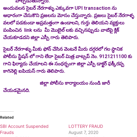
పాల్పడుతున్నారు.
అందువలన సైబర్ నేరగాళ్ళు ఎక్కువగా UPI
transaction
ను
ఆధారంగా చేసుకొని ప్రజలను మోసం చేస్తున్నారు. ప్రజలు సైబర్ నేరగాళ్ళ
వలలో పడకుండా అప్రమత్తంగా ఉండాలని, గుర్తు తెలియని వ్యక్తులు
పంపించిన link లను మీ మొబైల్ లకు వచ్చినప్పుడు వాటిపై క్లిక్
చేయకూడదని జిల్లా ఎస్పీ గారు తెలిపారు.
సైబర్ నేరగాళ్ళు మీకు ఫోన్ చేసిన వెంటనే మీరు దగ్గరలో గల స్ధానిక
పోలీసు స్టేషన్ లో గాని లేదా సైబర్ మిత్ర వాట్సప్ నెం.
9121211100
కు
గాని ఫిర్యాదు చేయాలని ఈ సంధర్బంగా జిల్లా ఎస్పీ
డాక్టర్ ఫక్కీరప్ప
కాగినెల్లి ఐపియస్ గారు తెలిపారు.
జిల్లా పోలీసు కార్యాలయం నుండి జారీ
చేయడమైనది.
Related
SBI Account Suspended
LOTTERY FRAUD
Frauds
August 7, 2020