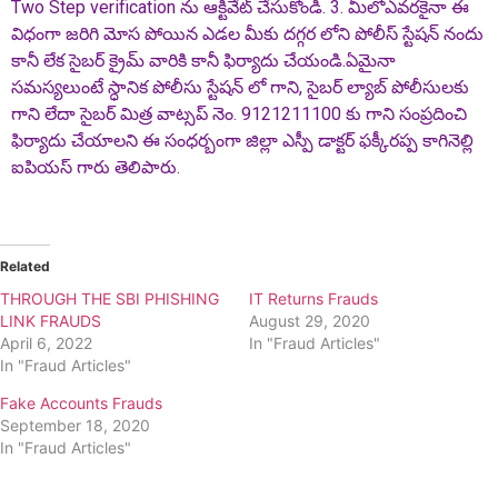
Two Step verification ను ఆక్టివేట్ చేసుకోండి. 3. మీలోఎవరకైనా ఈ
విధంగా జరిగి మోస పోయిన ఎడల మీకు దగ్గర లోని పోలీస్ స్టేషన్ నందు
కానీ లేక సైబర్ క్రైమ్ వారికి కానీ ఫిర్యాదు చేయండి.ఏమైనా
సమస్యలుంటే స్ధానిక పోలీసు స్టేషన్ లో గాని, సైబర్ ల్యాబ్ పోలీసులకు
గాని లేదా సైబర్ మిత్ర వాట్సప్ నెం. 9121211100 కు గాని సంప్రదించి
ఫిర్యాదు చేయాలని ఈ సంధర్బంగా జిల్లా ఎస్పీ డాక్టర్ ఫక్కీరప్ప కాగినెల్లి
ఐపియస్ గారు తెలిపారు.
Related
THROUGH THE SBI PHISHING
IT Returns Frauds
LINK FRAUDS
August 29, 2020
April 6, 2022
In "Fraud Articles"
In "Fraud Articles"
Fake Accounts Frauds
September 18, 2020
In "Fraud Articles"