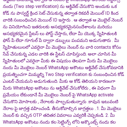
నందు (Two step verification) ను ఆక్టివేట్ చేసుకొని అందుకు ఒక
కోడ్ ను పాస్వర్డ్ క్రింద సెట్ చేసుకున్న తర్వాత రికవరీ మెయిల్ ID కింద
వారికి సంబంధించిన మెయిల్ ID ఇస్తారు . ఆ తర్వాత ఆ మొబైల్ నెంబర్
ను వినియోగించి ఇతరులకు అసభ్యకరమైనసందేశాలను మరియు
అసభ్యకరమైన స్టేటస్ లు పోస్ట్ చేస్తారు, లేదా మీ యొక్క స్నేహితులకి
ఫోన్ పే లేదా గూగుల్ పే ద్వారా డబ్బులు పంపమని అడుగుతారు . మీ
స్నేహితులులలో ఎవరైనా మీ మొబైలు నెంబర్ ను వారి contacts కోసం
సేవ్ చేసుకున్న ఎడల వారికి ఈ స్టేటస్ చూపిస్తుంది. అలా చూసిన మీ
స్నేహితులలో ఎవరైనా మీకు ఈ విషయం తెలపగా మీరు మీ మొబైలు
నందు మీ మొబైలు నెంబర్ WhatsApp అకౌంటు ఆక్టివేట్ చేసుకోవడానికి
ప్రయత్నించగా మిమ్మల్ని Two Step verification కు సంబంధించిన కోడ్
ఎంటర్ చేయమని అడుగుతుంది. మీకు ఆ కోడ్ తెలియని కారణంగా
మీరు WhatsApp అకౌంటు ను ఆక్టివేట్ చేసుకోలేరు , ఈ విధంగా మీ
ప్రమేయం లేకుండానే మీ మొబైలు నెంబర్ పై WhatsApp activate
చేసుకొని మోసాలకు , నేరాలకు పాల్పడుతున్నారు .కావున ఇటువంటి
నేరాల పై జాగ్రత్త వహించండి. తీసుకోవాల్సిన జాగ్రత్తలు ..1. మీ మొబైలు
నెంబర్ కు వచ్చిన OTP తదితర వివరాలు ఎవ్వరికీ చెప్పకండి. 2. మీ
WhatsApp అకౌంటు నందు కల సెట్టింగ్స్ లోని అక్కౌంట్స్ నందు కల