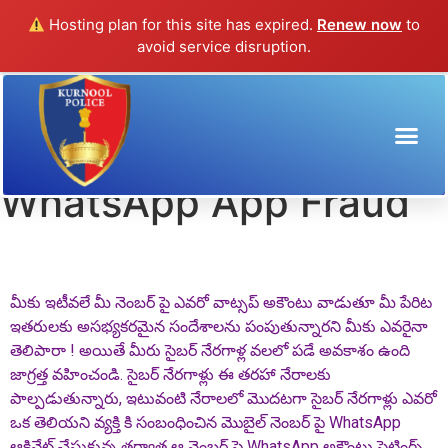
Hosting plan for this site has expired.
Renew now
to
avoid service disruption.
Enabling Settings On
WhatsApp App Fraud
మీకు ఇటీవలే మీ నెంబర్ పై ఎవరో వాట్సప్ అకౌంటు వాడుతూ మీ పేరిట
ఇతరులకు అసభ్యకరమైన సందేశాలను పంపుతున్నారని మీకు ఎవరైనా
తెలిపారా ! అయితే మీరు సైబర్ నేరగాళ్ల వలలో పడే అవకాశం ఉంది
జాగ్రత్త వహించండి. సైబర్ నేరగాళ్లు ఈ తరహా నేరాలకు
పాల్పడుతున్నారు, ఇటువంటి నేరాలలో మొదటగా సైబర్ నేరగాళ్లు ఎవరో
ఒక తెలియని వ్యక్తి కి సంబంధించిన మొబైల్ నెంబర్ పై WhatsApp
ఆక్టివేట్ చేసుకున్న తర్వాత ఆ నెంబర్ పై WhatsApp అకౌంటు సెట్టింగ్స్